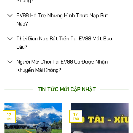
Không?
EV88 Hỗ Trợ Những Hình Thức Nạp Rút
Nào?
Thời Gian Nạp Rút Tiền Tại EV88 Mất Bao
Lâu?
Người Mới Chơi Tại EV88 Có Được Nhận
Khuyến Mãi Không?
TIN TỨC MỚI CẬP NHẬT
17
17
Th3
Th3