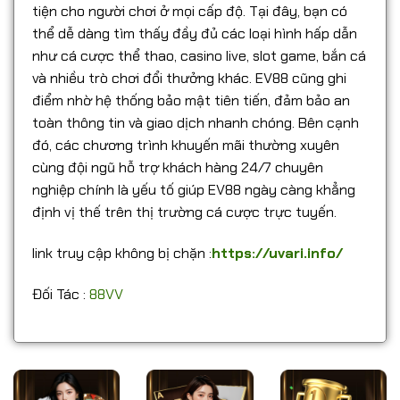
tiện cho người chơi ở mọi cấp độ. Tại đây, bạn có
thể dễ dàng tìm thấy đầy đủ các loại hình hấp dẫn
như cá cược thể thao, casino live, slot game, bắn cá
và nhiều trò chơi đổi thưởng khác. EV88 cũng ghi
điểm nhờ hệ thống bảo mật tiên tiến, đảm bảo an
toàn thông tin và giao dịch nhanh chóng. Bên cạnh
đó, các chương trình khuyến mãi thường xuyên
cùng đội ngũ hỗ trợ khách hàng 24/7 chuyên
nghiệp chính là yếu tố giúp EV88 ngày càng khẳng
định vị thế trên thị trường cá cược trực tuyến.
link truy cập không bị chặn :
https://uvari.info/
Đối Tác :
88VV