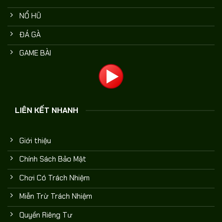
NỔ HŨ
ĐÁ GÀ
GAME BÀI
LIÊN KẾT NHANH
Giới thiệu
Chính Sách Bảo Mật
Chơi Có Trách Nhiệm
Miễn Trừ Trách Nhiệm
Quyền Riêng Tư